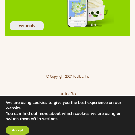
ver mais
© Copyright 2024 llaollao, Inc
nutrição
We are using cookies to give you the best experience on our
lojas
website.
You can find out more about which cookies we are using or
switch them off in
settings
.
Accept