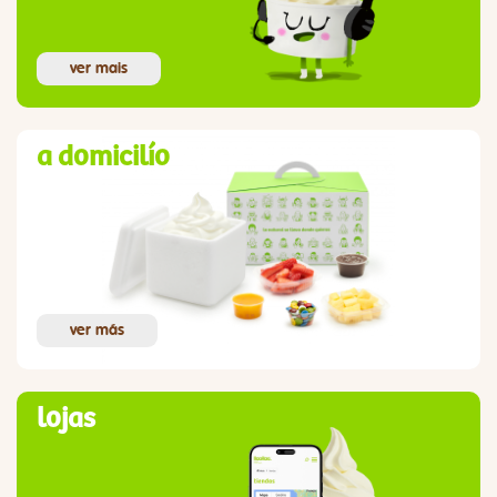
ver mais
a domicilío
ver más
lojas