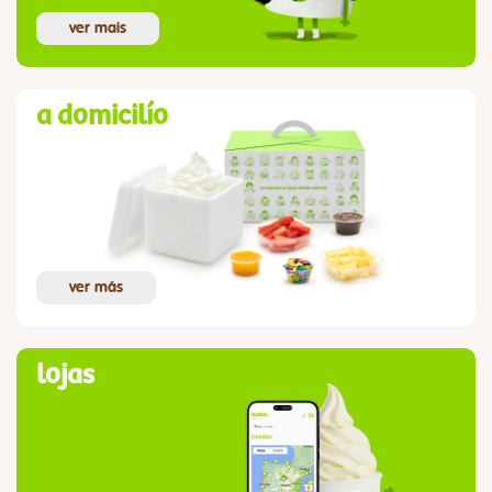
ver mais
a domicilío
ver más
lojas