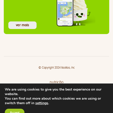
ver mais
© Copyright 2024 llaollao, Inc
nutrição
We are using cookies to give you the best experience on our
lojas
website.
You can find out more about which cookies we are using or
switch them off in
settings
.
Accept