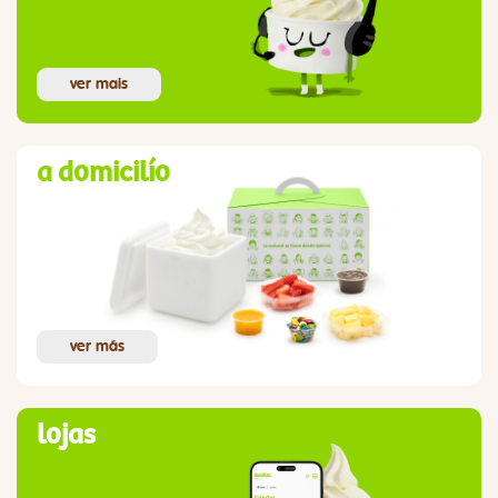
ver mais
a domicilío
ver más
lojas