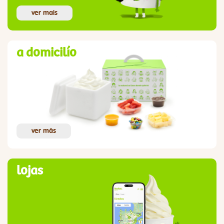
ver mais
a domicilío
ver más
lojas