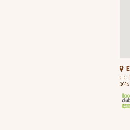
E
C.C. 
8016