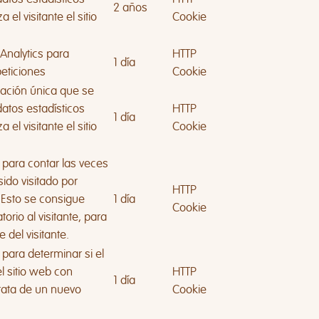
2 años
 el visitante el sitio
Cookie
 Analytics para
HTTP
1 día
peticiones
Cookie
icación única que se
datos estadísticos
HTTP
1 día
 el visitante el sitio
Cookie
a para contar las veces
ido visitado por
HTTP
. Esto se consigue
1 día
Cookie
orio al visitante, para
e del visitante.
a para determinar si el
el sitio web con
HTTP
1 día
trata de un nuevo
Cookie