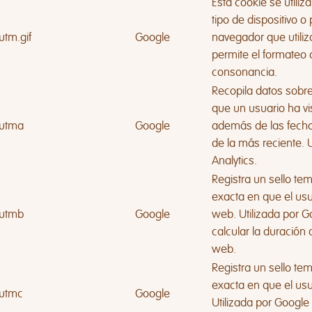
Esta cookie se utiliz
tipo de dispositivo 
utm.gif
Google
navegador que utiliza
permite el formateo 
consonancia.
Recopila datos sobr
que un usuario ha vis
utma
Google
además de las fechas
de la más reciente. 
Analytics.
Registra un sello te
exacta en que el usu
utmb
Google
web. Utilizada por G
calcular la duración d
web.
Registra un sello te
exacta en que el usua
utmc
Google
Utilizada por Google 