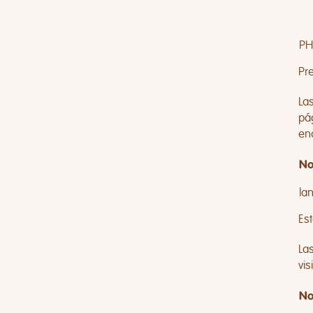
PH
Pre
La
pá
en
No
la
Est
La
vi
No