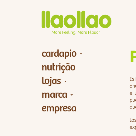
cardapio
nutrição
lojas
Es
an
marca
el 
pu
empresa
qu
La
exp