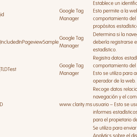
Establece un identifi
Google Tag
Esto permite a la we
id
Manager
comportamiento del v
propósitos estadístic
Determina si la nave
Google Tag
jIncludedInPageviewSample
debería registrarse e
Manager
estadístico.
Registra datos estadí
Google Tag
comportamiento del v
jTLDTest
Manager
Esto se utiliza para a
operador de la web.
Recoge datos relaci
navegación y el com
ID
www.clarity.ms
usuario – Esto se us
informes estadístic
para el propietario d
Se utiliza para envia
Analytics sobre el dis