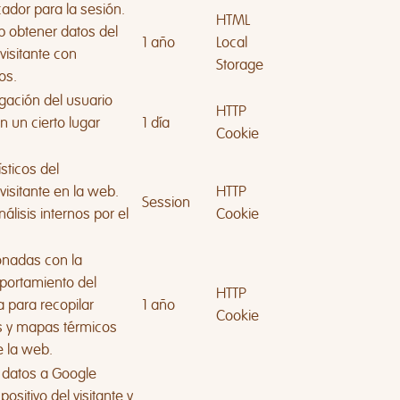
cador para la sesión.
HTML
b obtener datos del
1 año
Local
isitante con
Storage
os.
gación del usuario
HTTP
n un cierto lugar
1 día
Cookie
sticos del
isitante en la web.
HTTP
Session
nálisis internos por el
Cookie
onadas con la
portamiento del
HTTP
a para recopilar
1 año
Cookie
os y mapas térmicos
e la web.
r datos a Google
positivo del visitante y