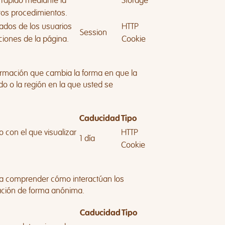
rápido mediante la
Storage
tos procedimientos.
ados de los usuarios
HTTP
Session
ciones de la página.
Cookie
ormación que cambia la forma en que la
o o la región en la que usted se
Caducidad
Tipo
 con el que visualizar
HTTP
1 día
Cookie
b a comprender cómo interactúan los
ación de forma anónima.
Caducidad
Tipo