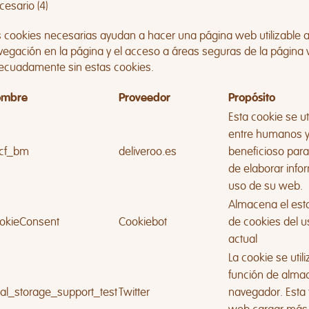
esario (4)
s cookies necesarias ayudan a hacer una página web utilizable 
vegación en la página y el acceso a áreas seguras de la página
ecuadamente sin estas cookies.
mbre
Proveedor
Propósito
Esta cookie se uti
entre humanos y 
cf_bm
deliveroo.es
beneficioso para
de elaborar info
uso de su web.
Almacena el est
okieConsent
Cookiebot
de cookies del u
actual
La cookie se utili
función de almac
cal_storage_support_test
Twitter
navegador. Esta 