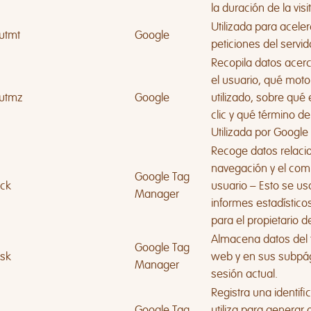
la duración de la visi
Utilizada para aceler
utmt
Google
peticiones del servid
Recopila datos acer
el usuario, qué mot
utmz
Google
utilizado, sobre qué
clic y qué término d
Utilizada por Google 
Recoge datos relaci
navegación y el com
Google Tag
lck
usuario – Esto se us
Manager
informes estadístic
para el propietario d
Almacena datos del 
Google Tag
lsk
web y en sus subpág
Manager
sesión actual.
Registra una identif
Google Tag
utiliza para generar 