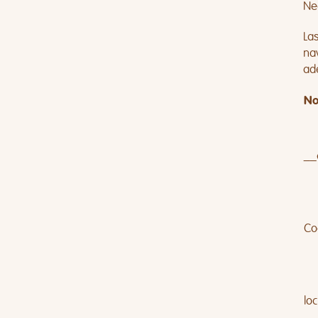
Nec
La
na
ad
No
__
Co
lo