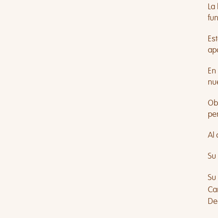
La
fu
Est
ap
En
nue
Ob
per
Al 
Su
Su
Ca
De