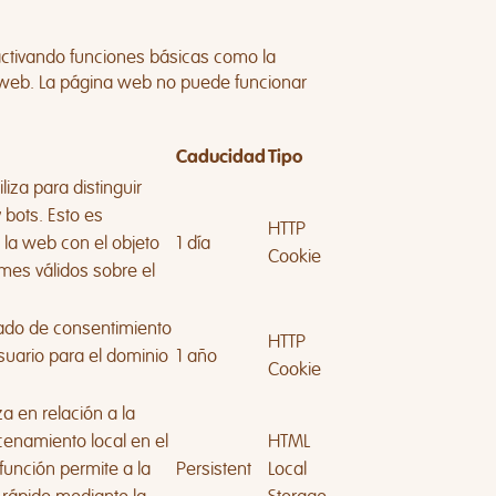
activando funciones básicas como la
 web. La página web no puede funcionar
Caducidad
Tipo
liza para distinguir
bots. Esto es
HTTP
 la web con el objeto
1 día
Cookie
rmes válidos sobre el
ado de consentimiento
HTTP
suario para el dominio
1 año
Cookie
za en relación a la
enamiento local en el
HTML
función permite a la
Persistent
Local