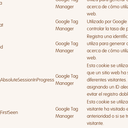
a
Manager
acerca de cómo utiliza
web.
Google Tag
Utilizado por Google
at
Manager
controlar la tasa de 
Registra una identif
Google Tag
utiliza para generar 
id
Manager
acerca de cómo utiliza
web.
Esta cookie se utiliz
que un sitio web ha s
Google Tag
jAbsoluteSessionInProgress
diferentes visitantes
Manager
asignando un ID aleat
evitar el registro dobl
Esta cookie se utiliz
Google Tag
visitante ha visitado 
jFirstSeen
Manager
anterioridad o si se 
visitante.