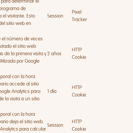
a para determinar el
o programa de
Pixel
 el visitante. Esto
Session
Tracker
del sitio web en
e el número de veces
itado el sitio web
HTTP
 de la primera visita y
2 años
Cookie
Utilizada por Google
mporal con la hora
ario accede al sitio
HTTP
oogle Analytics para
1 día
Cookie
e la visita a un sitio
mporal con la hora
rio deja el sitio web.
HTTP
Session
Analytics para calcular
Cookie