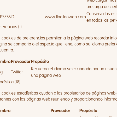
web cargar más 
precarga de cier
Conserva los est
PSESSID
www.llaollaoweb.com
en todas las peti
ferencias (1)
s cookies de preferencias permiten a la página web recordar inf
gina se comporta o el aspecto que tiene, como su idioma preferid
cuentra.
mbre
Proveedor
Propósito
Recuerda el idioma seleccionado por un usuario
ng
Twitter
una página web
adística (18)
s cookies estadísticas ayudan a los propietarios de páginas we
sitantes con las páginas web reuniendo y proporcionando inform
mbre
Proveedor
Propósito