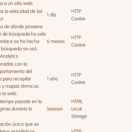
ta a un sitio web.
ar la velocidad de las
HTTP
1 día
or.
Cookie
ca de dónde proviene
or de búsqueda ha sido
HTTP
 enlace se ha hecho
6 meses
Cookie
e búsqueda se usó.
Analytics.
onadas con la
portamiento del
HTTP
a para recopilar
1 año
Cookie
os y mapas térmicos
e la web.
tiempo pasado en la
HTML
inas durante la
Session
Local
Storage
icación única que se
datos estadísticos
HTTP