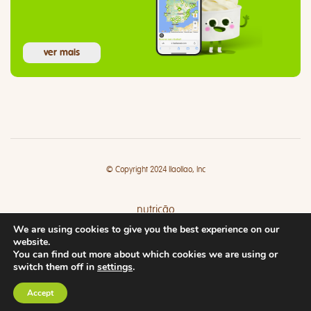
ver mais
© Copyright 2024 llaollao, Inc
nutrição
We are using cookies to give you the best experience on our
lojas
website.
You can find out more about which cookies we are using or
switch them off in
settings
.
Accept