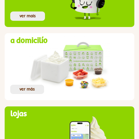
ver mais
a domicilío
ver más
lojas