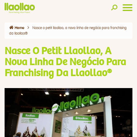
Nasce o petit llaollao, a nova linha de negócio para franchising
Home
da llaollao®
Nasce O Petit Llaollao, A
Nova Linha De Negócio Para
Franchising Da Llaollao®