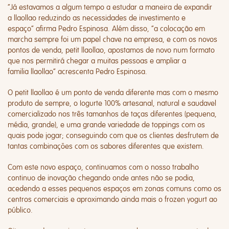
“
Já estavamos a algum tempo a estudar a maneira de expandir
a
llaollao
reduzindo as necessidades de investimento e
espaço”
afirma Pedro Espinosa. Além disso, “
a colocação em
marcha sempre foi um papel chave na empresa, e com os novos
pontos de venda,
petit llaollao
, apostamos de novo num formato
que nos permitirá chegar a muitas pessoas e ampliar a
familia
llaollao
”
acrescenta
Pedro
Espinosa
.
O
petit llaollao
é um ponto de venda diferente mas com o mesmo
produto de sempre, o
Iogurte
100% artesanal, natural e saudavel
comercializado nos três tamanhos de taças diferentes (pequena,
média, grande), e uma grande variedade de toppings com os
quais pode jogar; conseguindo com que os clientes desfrutem de
tantas combinações com os sabores diferentes que existem.
Com este novo espaço, continuamos com o nosso trabalho
continuo de inovação chegando onde antes não se podia,
acedendo a esses pequenos espaços em zonas comuns como os
centros comerciais e aproximando ainda mais o
frozen yogurt
ao
público.