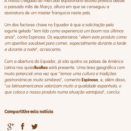
A nossa chegada ao mercado equatoriano estava prevista desde
o passado mês de Março, altura em que se conseguiu a
assinatura de um master franquicia neste país.
Um dos factores chave no Equador é que a solicitação pelo
iogurte gelado “
tem tido como experiencia um boom nos últimos
anos
”, conta Espinosa. Os equatorianos “
vêem este produto como
um aperitivo saudavel para comer, especialmente durante a tarde
e durante a noite
”, acrescenta.
Com a abertura do Equador, já são quatro os países de América
Latina nos quais
está presente. Uma área geográfica com
llaollao
muito potencial uma vez que “
temos uma cultura e tradições
gastronómicas muito similares
”, comenta
, e, além disso,
Espinosa
“
os latinoamericanos valorizam muito a qualidade espanhola, o
que coloca o nosso produto numa situação vantajosa
”, conclui.
Compartilhe esta notícia