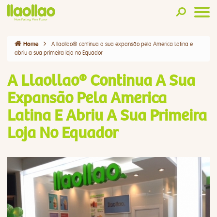
A llaollao® continua a sua expansão pela America Latina e
Home
abriu a sua primeira loja no Equador
A Llaollao® Continua A Sua
Expansão Pela America
Latina E Abriu A Sua Primeira
Loja No Equador