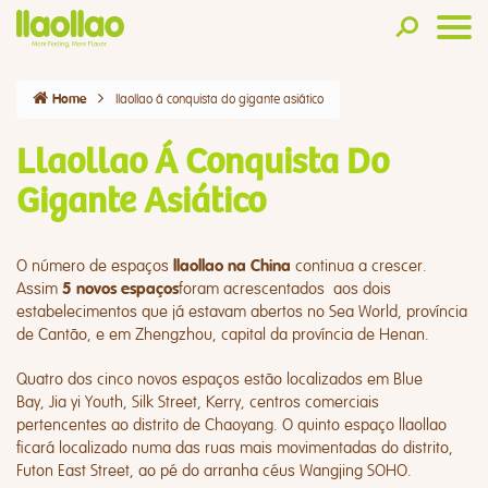
llaollao á conquista do gigante asiático
Home
Llaollao Á Conquista Do
Gigante Asiático
O número de espaços
continua a crescer.
llaollao na China
Assim
foram acrescentados aos dois
5 novos espaços
estabelecimentos que já estavam abertos no
Sea World
, província
de Cantão, e em
Zhengzhou
, capital da província de Henan.
Quatro dos cinco novos espaços estão localizados em
Blue
Bay
,
Jia yi Youth
,
Silk Street
,
Kerry
, centros comerciais
pertencentes ao distrito de Chaoyang. O quinto espaço llaollao
ficará localizado numa das ruas mais movimentadas do distrito,
Futon East Street, ao pé do arranha céus
Wangjing SOHO
.