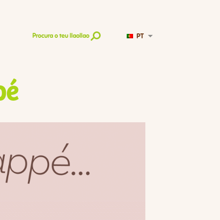
PT
Procura o teu llaollao
pé