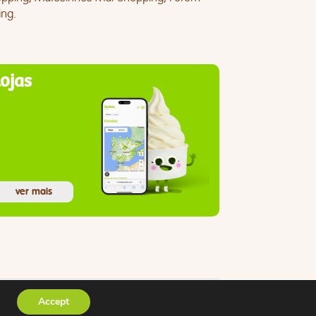
ng.
lojas
ver mais
Accept