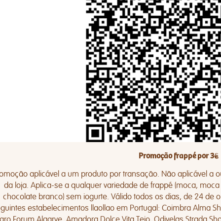
Promoção frappé por 3€
omoção aplicável a um produto por transação. Não aplicável a ou
da loja. Aplica-se a qualquer variedade de frappé (moca, moc
chocolate branco) sem iogurte. Válido todos os dias, de 24 de
guintes estabelecimentos llaollao em Portugal: Coimbra Alma Sho
aro Forum Algarve, Amadora Dolce Vita Tejo, Odivelas Strada S