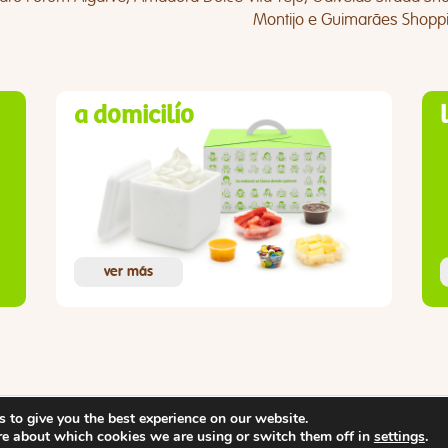
Montijo e Guimarães Shoppi
a domicilío
ver más
 to give you the best experience on our website.
re about which cookies we are using or switch them off in
settings
.
nutrição
lojas