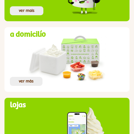
ver mais
a domicilío
ver más
lojas