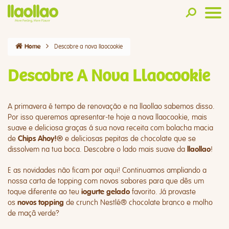
Descobre a nova llaocookie
Home
Descobre A Nova Llaocookie
A primavera é tempo de renovação e na llaollao sabemos disso.
Por isso queremos apresentar-te hoje a nova
llaocookie
, mais
suave e deliciosa graças á sua nova receita com bolacha macia
de
e deliciosas pepitas de chocolate que se
Chips Ahoy!®
dissolvem na tua boca. Descobre o lado mais suave da
!
llaollao
E as novidades não ficam por aqui! Continuamos ampliando a
nossa carta de topping com novos sabores para que dês um
toque diferente ao teu
favorito. Já provaste
iogurte gelado
os
de crunch
Nestlé® chocolate branco
e
molho
novos topping
de maçâ verde
?