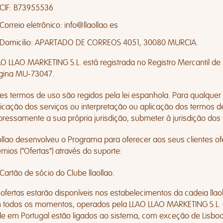
CIF: B73955536
Correio eletrônico:
info@llaollao.es
Domicilio: APARTADO DE CORREOS 4051, 30080 MURCIA.
O LLAO MARKETING S.L. está registrada no Registro Mercantil de Mu
gina MU-73047.
es termos de uso são regidos pela lei espanhola. Para qualquer li
licação dos serviços ou interpretação ou aplicação dos termos de
pressamente a sua própria jurisdição, submeter à jurisdição dos 
aollao desenvolveu o Programa para oferecer aos seus clientes o
mios (“Ofertas”) através do suporte:
Cartão de sócio do Clube llaollao.
 ofertas estarão disponíveis nos estabelecimentos da cadeia lla
 todos os momentos, operados pela LLAO LLAO MARKETING S.L. e
de em Portugal estão ligados ao sistema, com exceção de Lisb