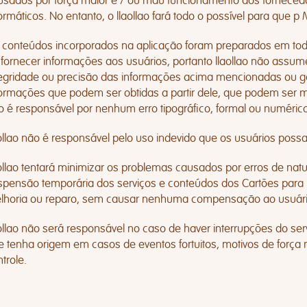
usados ​​por força maior e / ou mau funcionamento dos fornecedor
ormáticos. No entanto, o llaollao fará todo o possível para que 
 conteúdos incorporados na aplicação foram preparados em tod
 fornecer informações aos usuários, portanto llaollao não assu
tegridade ou precisão das informações acima mencionadas ou ga
formações que podem ser obtidas a partir dele, que podem ser 
o é responsável por nenhum erro tipográfico, formal ou numéric
aollao não é responsável pelo uso indevido que os usuários poss
ollao tentará minimizar os problemas causados ​​por erros de nat
spensão temporária dos serviços e conteúdos dos Cartões para
lhoria ou reparo, sem causar nenhuma compensação ao usuário
aollao não será responsável no caso de haver interrupções do s
e tenha origem em casos de eventos fortuitos, motivos de força 
trole.