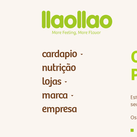
cardapio
nutrição
lojas
marca
Es
seu
empresa
Os