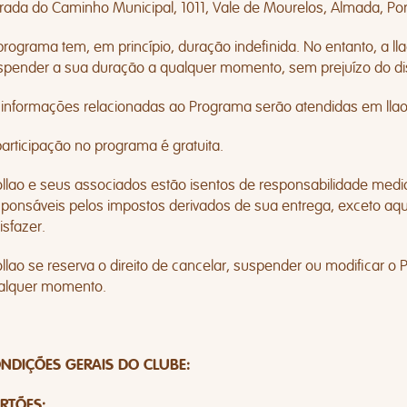
trada do Caminho Municipal, 1011, Vale de Mourelos, Almada, Por
rograma tem, em princípio, duração indefinida. No entanto, a llao
spender a sua duração a qualquer momento, sem prejuízo do di
 informações relacionadas ao Programa serão atendidas em
lla
participação no programa é gratuita.
aollao e seus associados estão isentos de responsabilidade medi
sponsáveis ​​pelos impostos derivados de sua entrega, exceto aq
isfazer.
aollao se reserva o direito de cancelar, suspender ou modificar 
alquer momento.
NDIÇÕES GERAIS DO CLUBE:
RTÕES: