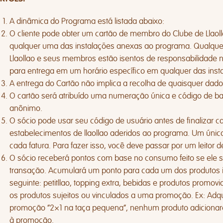
A dinâmica do Programa está listada abaixo:
O cliente pode obter um cartão de membro do Clube de Llaoll
qualquer uma das instalações anexas ao programa. Qualquer
Llaollao e seus membros estão isentos de responsabilidade n
para entrega em um horário específico em qualquer das inst
A entrega do Cartão não implica a recolha de quaisquer dados
O cartão será atribuído uma numeração única e código de ba
anônimo.
O sócio pode usar seu código de usuário antes de finalizar
estabelecimentos de llaollao aderidos ao programa. Um únic
cada fatura. Para fazer isso, você deve passar por um leitor 
O sócio receberá pontos com base no consumo feito se ele se 
transação. Acumulará um ponto para cada um dos produtos 
seguinte: petitllao, topping extra, bebidas e produtos promov
os produtos sujeitos ou vinculados a uma promoção. Ex: Adq
promoção “2×1 na taça pequena”, nenhum produto adicionar
à promoção.