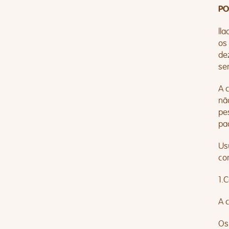
PO
ll
os
de
se
A 
nã
pe
pa
Us
co
1.
A 
Os