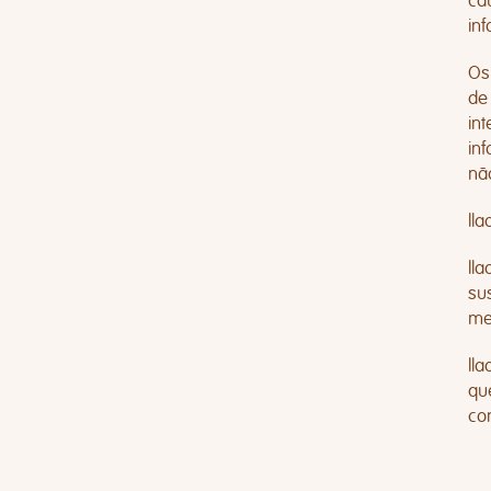
ca
inf
Os
de
in
in
nã
ll
lla
su
me
ll
qu
con