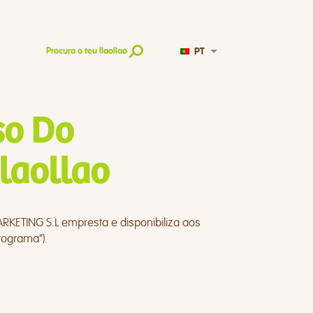
PT
Procura o teu llaollao
so Do
laollao
RKETING S.L empresta e disponibiliza aos
rograma”).