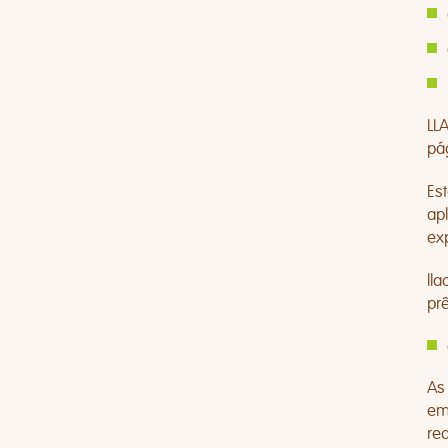
LLA
pá
Est
ap
ex
ll
prê
As
em
re