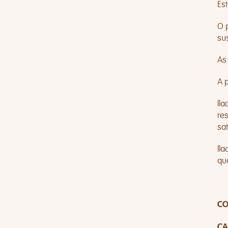
Es
O p
su
As
A 
ll
re
sat
ll
qu
CO
CA