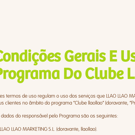
Condições Gerais E U
Programa Do Clube L
tes termos de uso regulam o uso dos serviços que LLAO LLAO MA
s clientes no âmbito do programa “Clube llaollao” (doravante, “P
 dados do responsável pelo Programa são os seguintes:
LLAO LLAO MARKETING S.L. (doravante, llaollao).