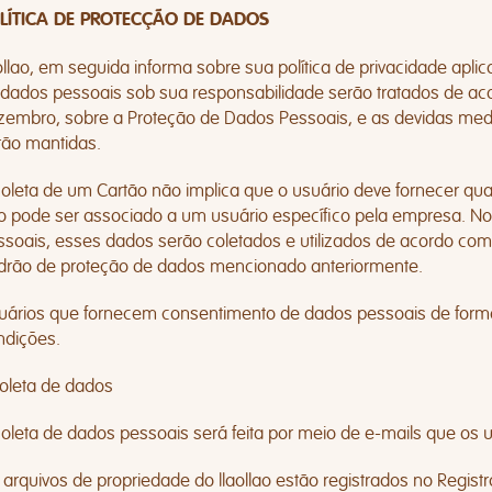
LÍTICA DE PROTECÇÃO DE DADOS
aollao, em seguida informa sobre sua política de privacidade apl
 dados pessoais sob sua responsabilidade serão tratados de aco
zembro, sobre a Proteção de Dados Pessoais, e as devidas med
rão mantidas.
coleta de um Cartão não implica que o usuário deve fornecer qu
o pode ser associado a um usuário específico pela empresa. N
ssoais, esses dados serão coletados e utilizados de acordo com 
drão de proteção de dados mencionado anteriormente.
uários que fornecem consentimento de dados pessoais de forma 
ndições.
Coleta de dados
coleta de dados pessoais será feita por meio de e-mails que os u
 arquivos de propriedade do llaollao estão registrados no Regis