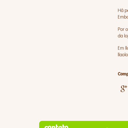
Há po
Emba
Por 
da lo
Em l
llaol
Compa
contato