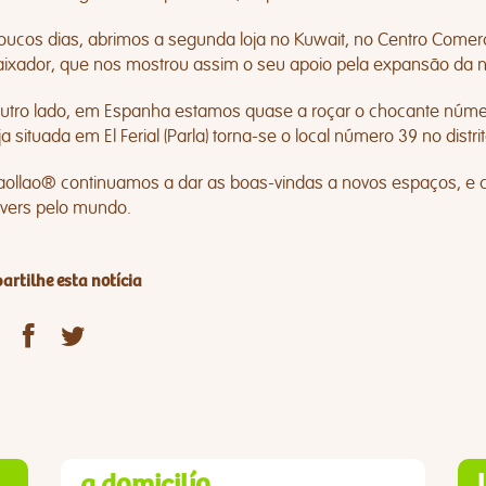
ucos dias, abrimos a segunda loja no Kuwait, no Centro Comerci
ixador, que nos mostrou assim o seu apoio pela expansão da n
outro lado, em Espanha estamos quase a roçar o chocante núme
ja situada em El Ferial (Parla) torna-se o local número 39 no distrit
laollao® continuamos a dar as boas-vindas a novos espaços, e
overs pelo mundo.
rtilhe esta notícia
a domicilío