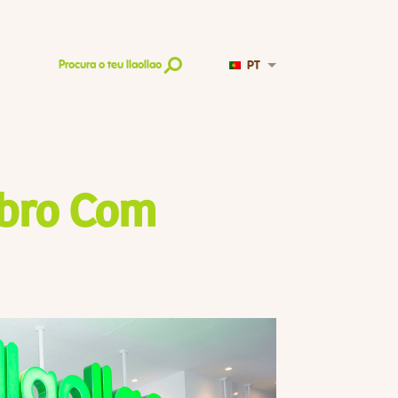
PT
Procura o teu llaollao
bro Com