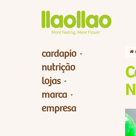
cardapio
nutrição
C
lojas
N
marca
empresa