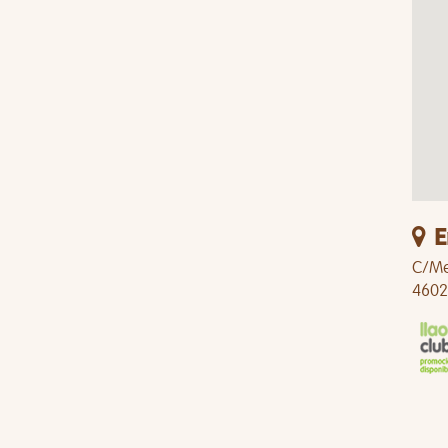
E
C/Men
4602