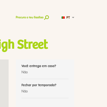
PT
Procura o teu llaollao
igh Street
Você entrega em casa?
Não
Fechar por temporada?
Não