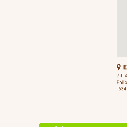
E
7Th A
Phili
1634