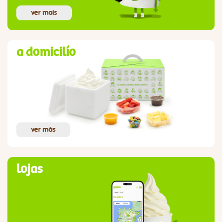
ver mais
a domicilío
ver más
lojas