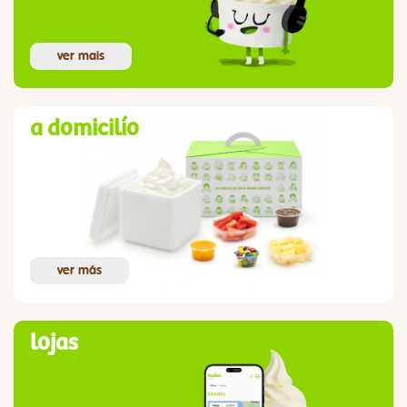
ver mais
a domicilío
ver más
lojas