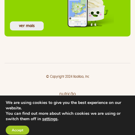
ver mais
© Copyright 2024 llaollao, Inc
nutrição
We are using cookies to give you the best experience on our
lojas
website.
You can find out more about which cookies we are using or
switch them off in
settings
.
Accept