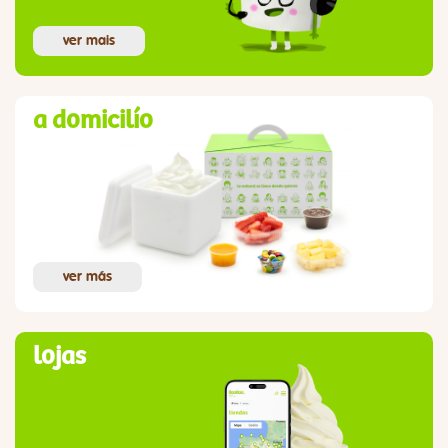
ver mais
a domicilío
ver más
lojas