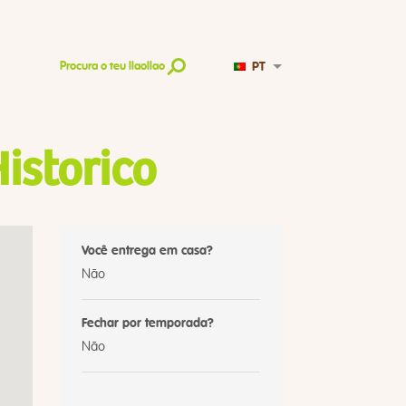
PT
Procura o teu llaollao
istorico
Você entrega em casa?
Não
Fechar por temporada?
Não