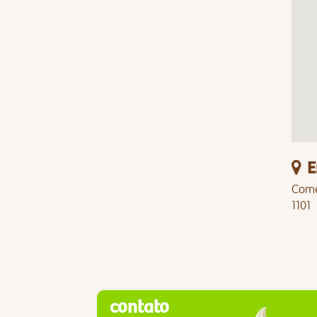
E
Comer
1101
contato