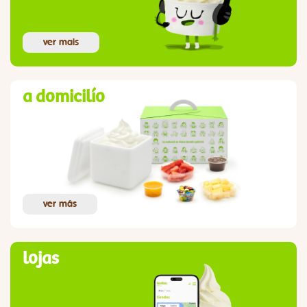
ver mais
a domicilío
ver más
lojas