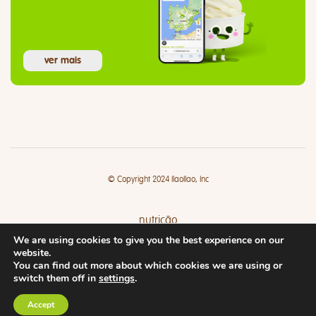
ver mais
© Copyright 2024 llaollao, Inc
nutrição
We are using cookies to give you the best experience on our
lojas
website.
You can find out more about which cookies we are using or
switch them off in
settings
.
Accept