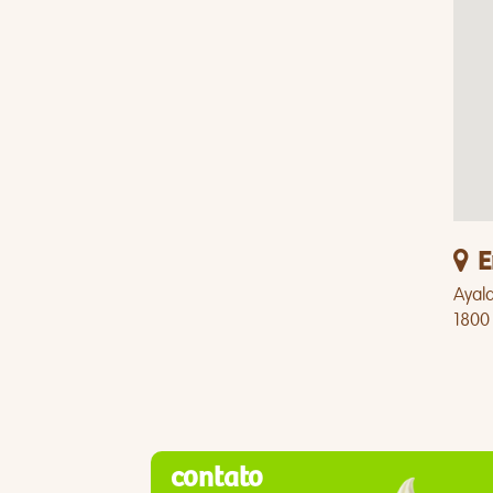
E
Ayala
1800
contato