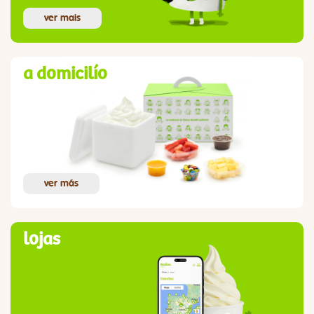
ver mais
a domicilío
ver más
lojas