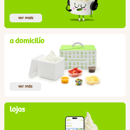
ver mais
a domicilío
ver más
lojas