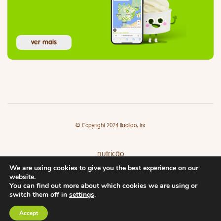
ver mais
© Copyright 2024 llaollao, Inc
nutrição
We are using cookies to give you the best experience on our
lojas
website.
You can find out more about which cookies we are using or
switch them off in
settings
.
Accept