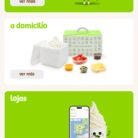
ver mais
a domicilío
ver más
lojas