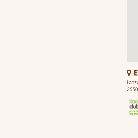
E
Lanza
3550