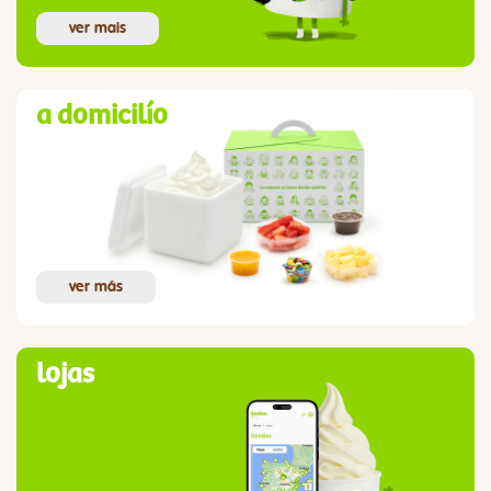
ver mais
a domicilío
ver más
lojas