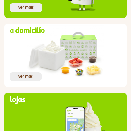
ver mais
a domicilío
ver más
lojas