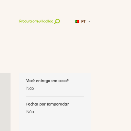
PT
Procura o teu llaollao
Você entrega em casa?
Não
Fechar por temporada?
Não