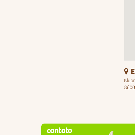
E
Klua
8600
contato