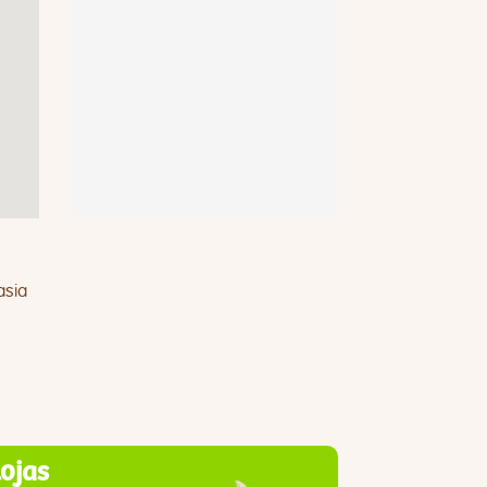
asia
lojas