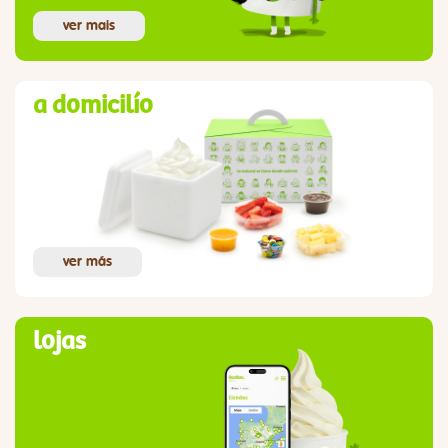
ver mais
a domicilío
ver más
lojas