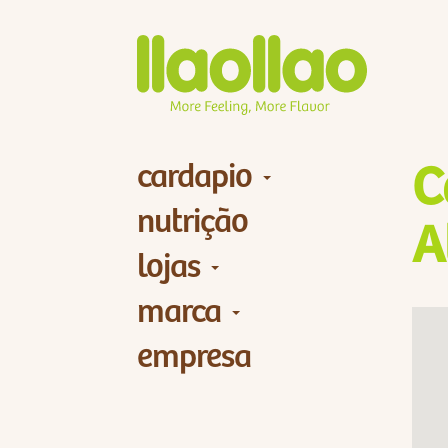
cardapio
C
nutrição
A
lojas
marca
empresa