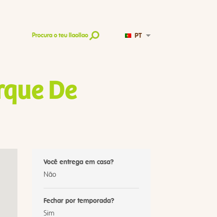
PT
Procura o teu llaollao
rque De
Você entrega em casa?
Não
Fechar por temporada?
Sim