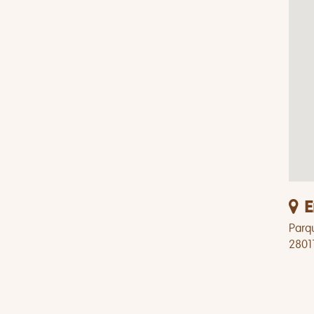
E
Parq
2801