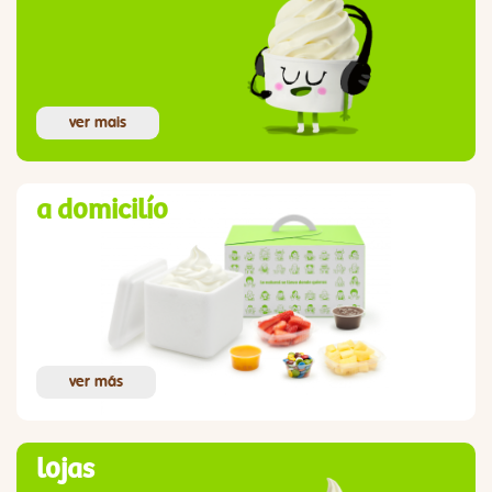
ver mais
a domicilío
ver más
lojas