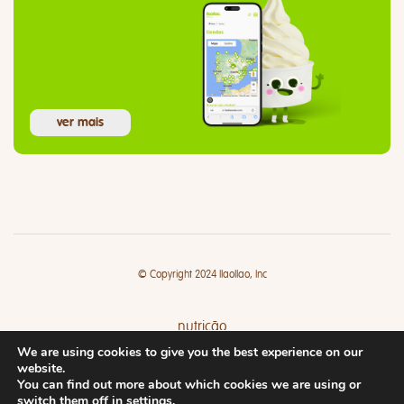
ver mais
© Copyright 2024 llaollao, Inc
nutrição
We are using cookies to give you the best experience on our
lojas
website.
You can find out more about which cookies we are using or
switch them off in
settings
.