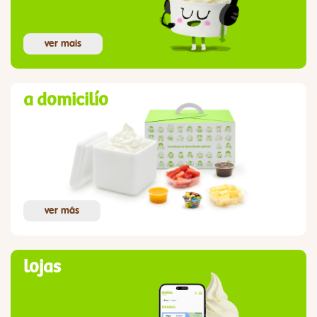
ver mais
a domicilío
ver más
lojas