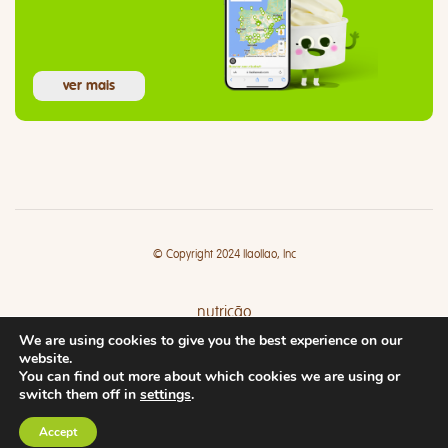
ver mais
© Copyright 2024 llaollao, Inc
nutrição
We are using cookies to give you the best experience on our
lojas
website.
You can find out more about which cookies we are using or
switch them off in
settings
.
Accept