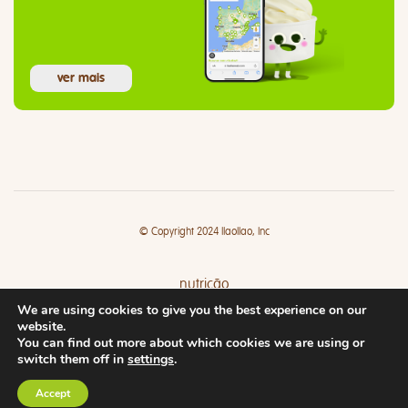
ver mais
© Copyright 2024 llaollao, Inc
nutrição
We are using cookies to give you the best experience on our
lojas
website.
You can find out more about which cookies we are using or
switch them off in
settings
.
Accept