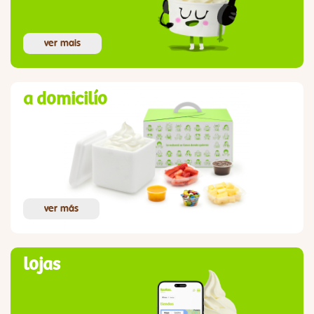
ver mais
a domicilío
ver más
lojas