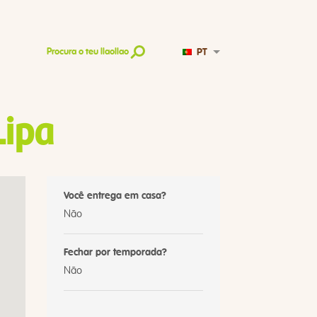
PT
Procura o teu llaollao
Lipa
Você entrega em casa?
Não
Fechar por temporada?
Não