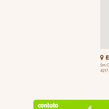
E
Sm Ci
4217
contato