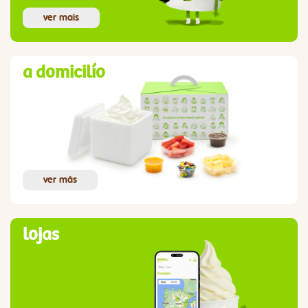
ver mais
a domicilío
ver más
lojas