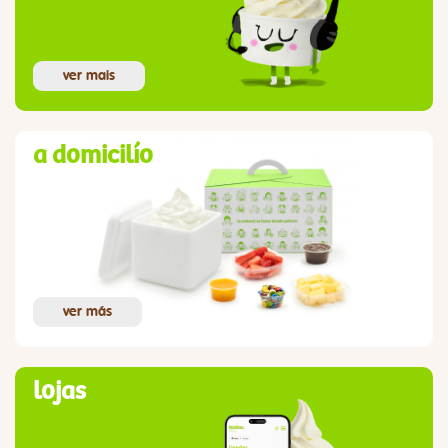
ver mais
a domicilío
ver más
lojas