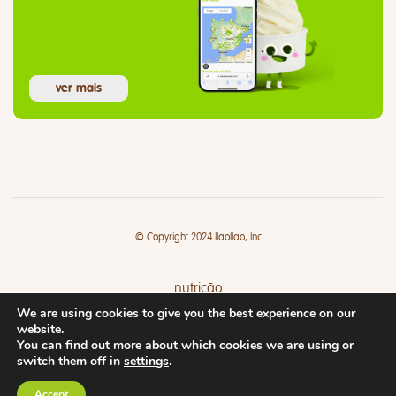
ver mais
© Copyright 2024 llaollao, Inc
nutrição
We are using cookies to give you the best experience on our
lojas
website.
You can find out more about which cookies we are using or
switch them off in
settings
.
Accept