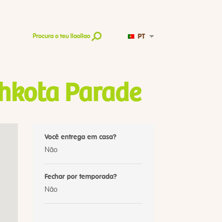
PT
Procura o teu llaollao
hkota Parade
Você entrega em casa?
Não
Fechar por temporada?
Não