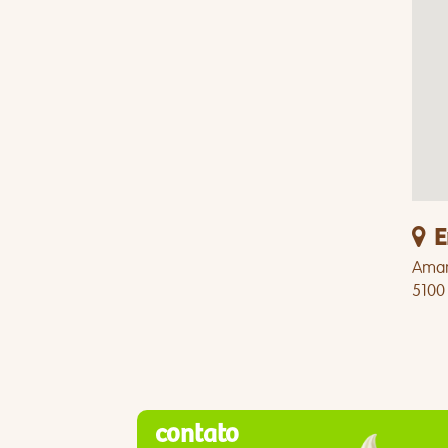
E
Aman
5100
contato